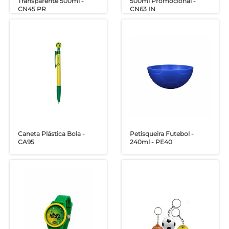
Transparente 500ml -
500ml Promocional -
CN45 PR
CN63 IN
Caneta Plástica Bola -
Petisqueira Futebol -
CA95
240ml - PE40