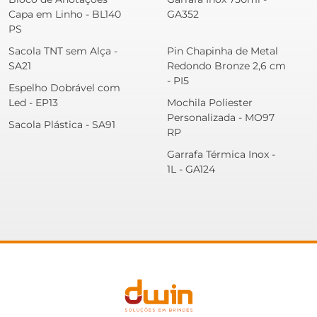
Capa em Linho - BL140
GA352
PS
Sacola TNT sem Alça -
Pin Chapinha de Metal
SA21
Redondo Bronze 2,6 cm
- PI5
Espelho Dobrável com
Led - EP13
Mochila Poliester
Personalizada - MO97
Sacola Plástica - SA91
RP
Garrafa Térmica Inox -
1L - GA124