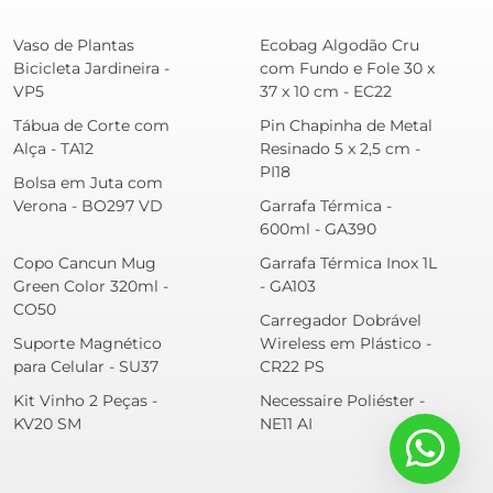
Vaso de Plantas
Ecobag Algodão Cru
Bicicleta Jardineira -
com Fundo e Fole 30 x
VP5
37 x 10 cm - EC22
Tábua de Corte com
Pin Chapinha de Metal
Alça - TA12
Resinado 5 x 2,5 cm -
PI18
Bolsa em Juta com
Verona - BO297 VD
Garrafa Térmica -
600ml - GA390
Copo Cancun Mug
Garrafa Térmica Inox 1L
Green Color 320ml -
- GA103
CO50
Carregador Dobrável
Suporte Magnético
Wireless em Plástico -
para Celular - SU37
CR22 PS
Kit Vinho 2 Peças -
Necessaire Poliéster -
KV20 SM
NE11 AI