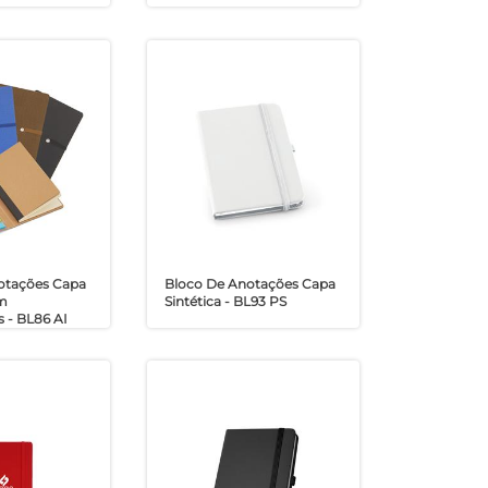
otações Capa
Bloco De Anotações Capa
om
Sintética - BL93 PS
 - BL86 AI