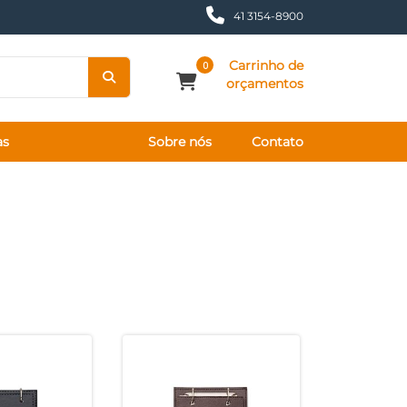
41 3154-8900
Carrinho de
0
orçamentos
as
Sobre nós
Contato