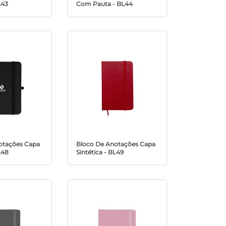
L43
Com Pauta - BL44
otações Capa
Bloco De Anotações Capa
L48
Sintética - BL49