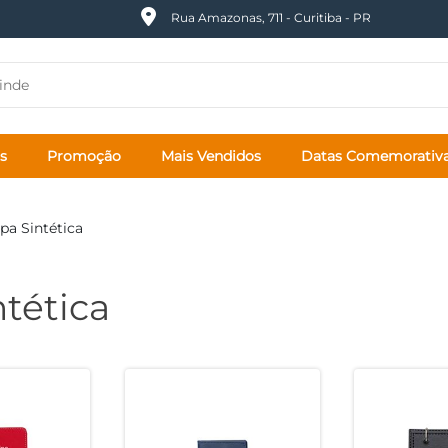
Rua Amazonas, 711 - Curitiba - PR
s
Promoção
Mais Vendidos
Datas Comemorativ
pa Sintética
tética