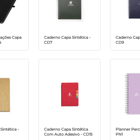
tações Capa
Caderno Capa Sintética -
Caderno Capa
4
CD7
CD9
intética -
Caderno Capa Sintética
Planner Perc
Com Auto Adesivo - CD15
PN1