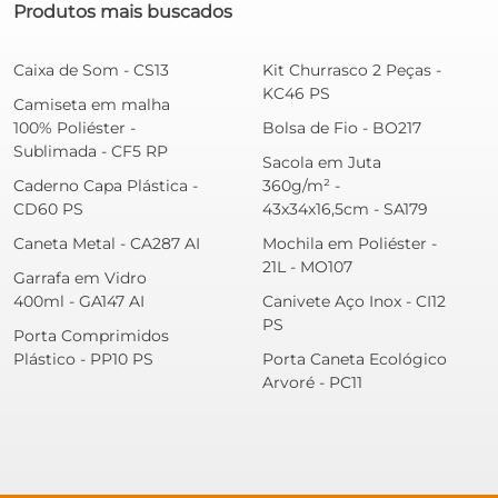
Produtos mais buscados
Caixa de Som - CS13
Kit Churrasco 2 Peças -
KC46 PS
Camiseta em malha
100% Poliéster -
Bolsa de Fio - BO217
Sublimada - CF5 RP
Sacola em Juta
Caderno Capa Plástica -
360g/m² -
CD60 PS
43x34x16,5cm - SA179
Caneta Metal - CA287 AI
Mochila em Poliéster -
21L - MO107
Garrafa em Vidro
400ml - GA147 AI
Canivete Aço Inox - CI12
PS
Porta Comprimidos
Plástico - PP10 PS
Porta Caneta Ecológico
Arvoré - PC11