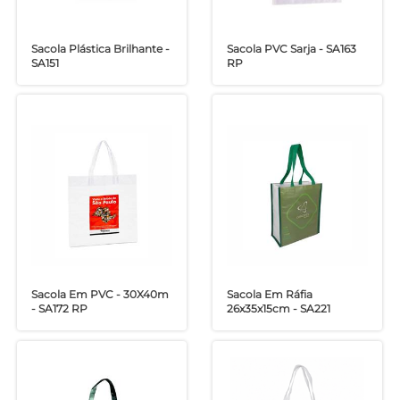
Sacola Plástica Brilhante -
Sacola PVC Sarja - SA163
SA151
RP
Sacola Em PVC - 30X40m
Sacola Em Ráfia
- SA172 RP
26x35x15cm - SA221