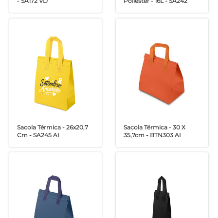
- SA172 VD
Poliéster - 16L - SA242
Sacola Térmica - 26x20,7
Sacola Térmica - 30 X
Cm - SA245 AI
35,7cm - BTN303 AI