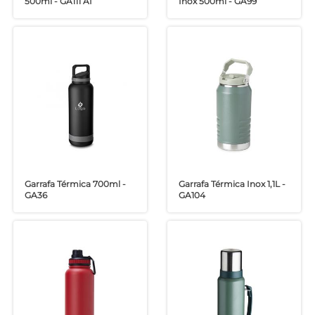
500ml - GA111 AI
Inox 500ml - GA99
Garrafa Térmica 700ml -
Garrafa Térmica Inox 1,1L -
GA36
GA104