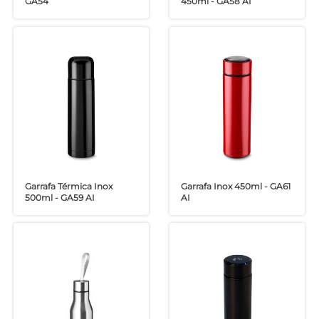
GA54
450ml - GA58 AI
Garrafa Térmica Inox
Garrafa Inox 450ml - GA61
500ml - GA59 AI
AI