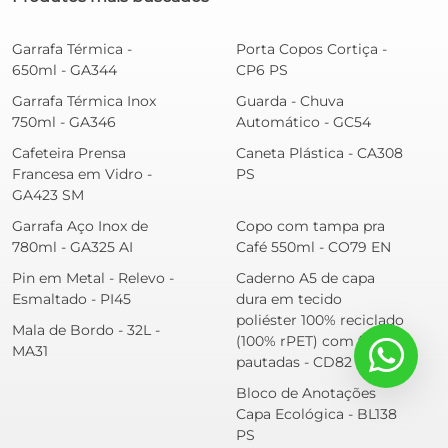
Garrafa Térmica -
Porta Copos Cortiça -
650ml - GA344
CP6 PS
Garrafa Térmica Inox
Guarda - Chuva
750ml - GA346
Automático - GC54
Cafeteira Prensa
Caneta Plástica - CA308
Francesa em Vidro -
PS
GA423 SM
Garrafa Aço Inox de
Copo com tampa pra
780ml - GA325 AI
Café 550ml - CO79 EN
Pin em Metal - Relevo -
Caderno A5 de capa
Esmaltado - PI45
dura em tecido
poliéster 100% reciclado
Mala de Bordo - 32L -
(100% rPET) com folhas
MA31
pautadas - CD82 PS
Bloco de Anotações
Capa Ecológica - BL138
PS