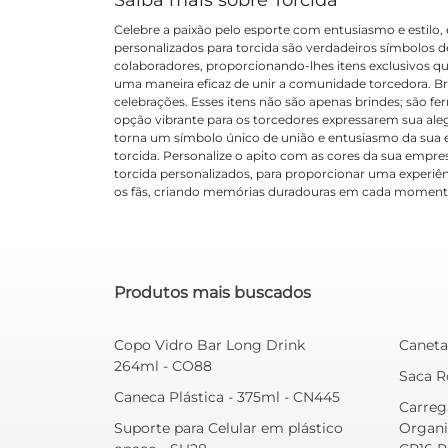
Saiba mais sobre Torcida
Celebre a paixão pelo esporte com entusiasmo e estilo
personalizados para torcida são verdadeiros símbolos d
colaboradores, proporcionando-lhes itens exclusivos q
uma maneira eficaz de unir a comunidade torcedora. B
celebrações. Esses itens não são apenas brindes; são f
opção vibrante para os torcedores expressarem sua ale
torna um símbolo único de união e entusiasmo da sua
torcida. Personalize o apito com as cores da sua empr
torcida personalizados, para proporcionar uma experiê
os fãs, criando memórias duradouras em cada momento
Produtos mais buscados
Copo Vidro Bar Long Drink
Caneta
264ml - CO88
Saca R
Caneca Plástica - 375ml - CN445
Carreg
Suporte para Celular em plástico
Organi