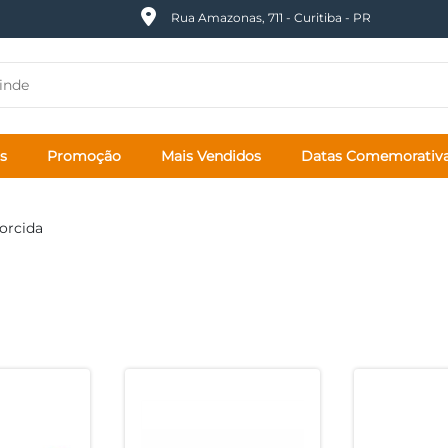
Rua Amazonas, 711 - Curitiba - PR
s
Promoção
Mais Vendidos
Datas Comemorativ
orcida