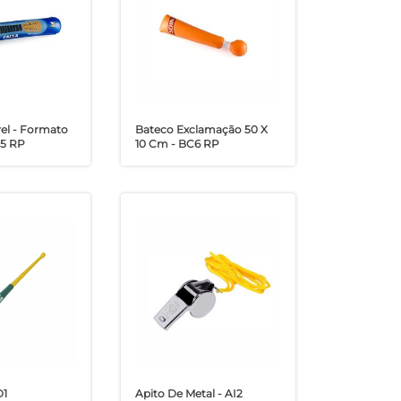
vel - Formato
Bateco Exclamação 50 X
C5 RP
10 Cm - BC6 RP
D1
Apito De Metal - AI2