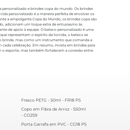
da personalizado e brindes copa do mundo. Os brindes
ida personalizado é a maneira perfeita de envolver os
urante a empolgante Copa do Mundo, os brindes copa são
do, adicionam um toque extra de entusiasmo às
iante de apoio à equipe. O bateco personalizado é uma
ue representam o espírito da torcida, o bateco se
como brinde, mas como um instrumento que comanda a
m cada celebração. Em resumo, invista em brindes para
ram o esporte, mas também fortalecem a conexão entre
Frasco PETG - 50ml - FR18 PS
Copo em Fibra de Arroz - 550ml
- CO259
Porta Garrafa em PVC - CG18 PS