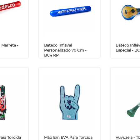
 Marreta -
Bateco Inflável
Bateco Inflá
Personalizado 70 Cm -
Especial - B
BC4 RP
ra Torcida
Mão Em EVA Para Torcida
Vuvuzela - T