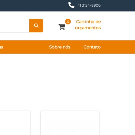
41 3154-8900
Carrinho de
0
orçamentos
as
Sobre nós
Contato