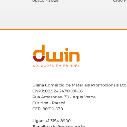
opaco - SU28
CR16 P
Diana Comércio de Materiais Promocionais Ltd
CNPJ: 08.924.247/0001-06
Rua Amazonas, 711 - Água Verde
Curitiba - Paraná
CEP: 80610-030
Ligue:
41 3154-8900
E-mail:
dwin@dwin.com.br