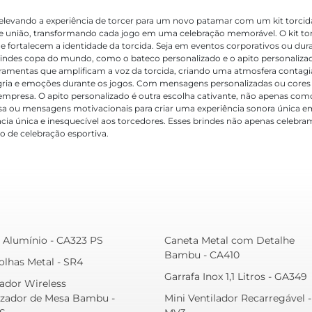
, elevando a experiência de torcer para um novo patamar com um kit torci
e união, transformando cada jogo em uma celebração memorável. O kit torc
ue fortalecem a identidade da torcida. Seja em eventos corporativos ou d
rindes copa do mundo, como o bateco personalizado e o apito personaliza
erramentas que amplificam a voz da torcida, criando uma atmosfera contag
gria e emoções durante os jogos. Com mensagens personalizadas ou cores q
 empresa. O apito personalizado é outra escolha cativante, não apenas 
esa ou mensagens motivacionais para criar uma experiência sonora única e
ncia única e inesquecível aos torcedores. Esses brindes não apenas celeb
 de celebração esportiva.
 Alumínio - CA323 PS
Caneta Metal com Detalhe
Bambu - CA410
olhas Metal - SR4
Garrafa Inox 1,1 Litros - GA349
ador Wireless
zador de Mesa Bambu -
Mini Ventilador Recarregável -