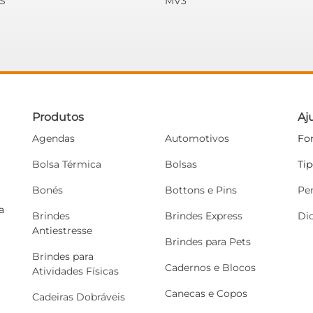
S
MV3
Produtos
Aj
Agendas
Automotivos
Fo
Bolsa Térmica
Bolsas
Ti
Bonés
Bottons e Pins
Pe
a
Brindes
Brindes Express
Di
Antiestresse
Brindes para Pets
Brindes para
Cadernos e Blocos
Atividades Físicas
Canecas e Copos
Cadeiras Dobráveis