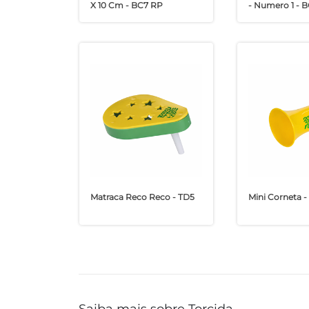
X 10 Cm - BC7 RP
- Numero 1 - B
Matraca Reco Reco - TD5
Mini Corneta -