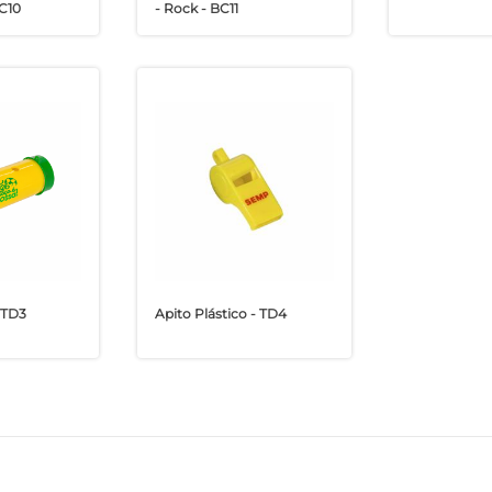
C10
- Rock - BC11
 TD3
Apito Plástico - TD4