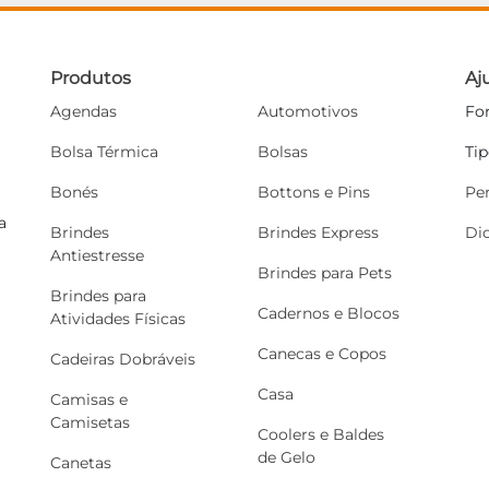
Produtos
Aj
Agendas
Automotivos
Fo
Bolsa Térmica
Bolsas
Ti
Bonés
Bottons e Pins
Pe
a
Brindes
Brindes Express
Di
Antiestresse
Brindes para Pets
Brindes para
Cadernos e Blocos
Atividades Físicas
Canecas e Copos
Cadeiras Dobráveis
Casa
Camisas e
Camisetas
Coolers e Baldes
de Gelo
Canetas