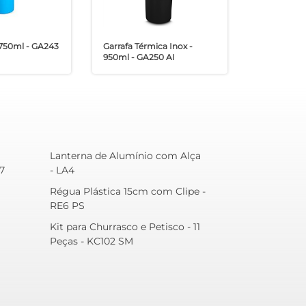
 750ml - GA243
Garrafa Térmica Inox -
950ml - GA250 AI
Lanterna de Alumínio com Alça
7
- LA4
Régua Plástica 15cm com Clipe -
RE6 PS
Kit para Churrasco e Petisco - 11
Peças - KC102 SM