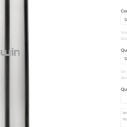
Cor
Vo
qu
Qu
Se
qu
Qu