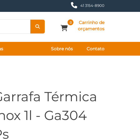
41 3154-8900
Carrinho de
0
orçamentos
as
Sobre nós
Contato
Garrafa Térmica
nox 1l - Ga304
Ps