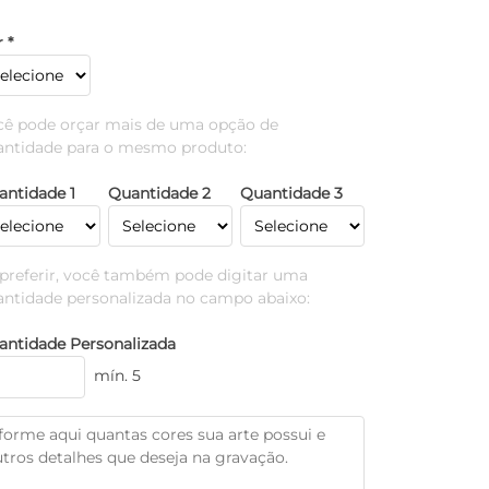
 *
cê pode orçar mais de uma opção de
antidade para o mesmo produto:
antidade 1
Quantidade 2
Quantidade 3
 preferir, você também pode digitar uma
antidade personalizada no campo abaixo:
antidade Personalizada
mín. 5