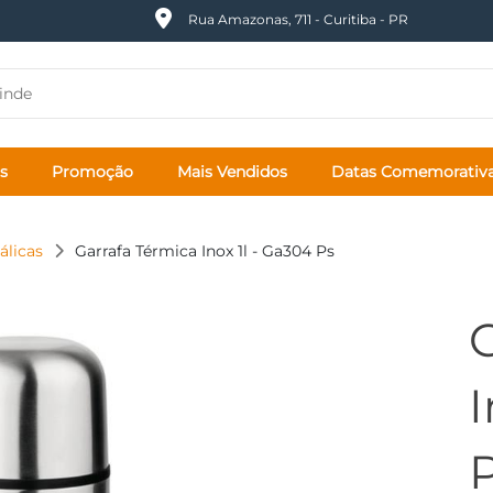
Rua Amazonas, 711 - Curitiba - PR
s
Promoção
Mais Vendidos
Datas Comemorativ
álicas
Garrafa Térmica Inox 1l - Ga304 Ps
I