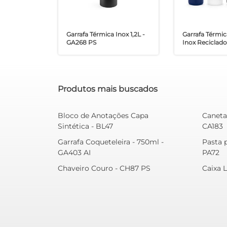
Garrafa Térmica Inox 1,2L -
Garrafa Térmi
GA268 PS
Inox Reciclad
Produtos mais buscados
Bloco de Anotações Capa
Caneta
Sintética - BL47
CA183
Garrafa Coqueteleira - 750ml -
Pasta p
GA403 AI
PA72
Chaveiro Couro - CH87 PS
Caixa L