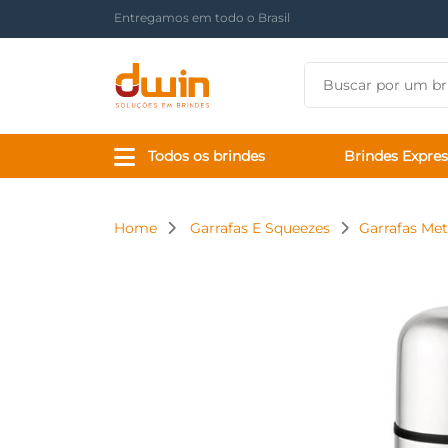
Há mais de 17 anos tornando sua marca presente
Todos os brindes
Brindes Expres
Home
Garrafas E Squeezes
Garrafas Met