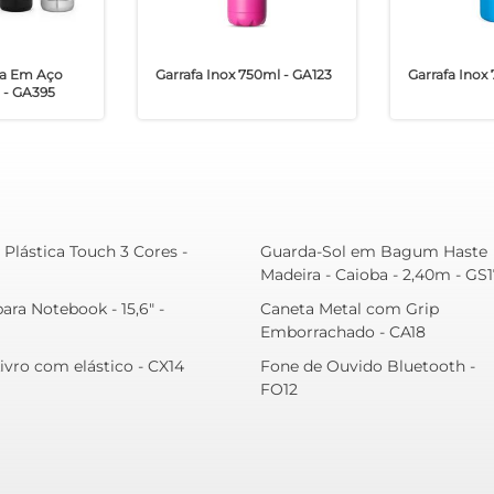
ca Em Aço
Garrafa Inox 750ml - GA123
Garrafa Inox
o - GA395
 Plástica Touch 3 Cores -
Guarda-Sol em Bagum Haste
Madeira - Caioba - 2,40m - GS1
ara Notebook - 15,6" -
Caneta Metal com Grip
Emborrachado - CA18
ivro com elástico - CX14
Fone de Ouvido Bluetooth -
FO12