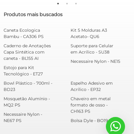
Produtos mais buscados
Caneta Ecologica
Kit 5 Molduras A3
Bambu - CA306 PS
Acetato- QU6
Caderno de Anotações
Suporte para Celular
Capa Sintética com
em Acrílico - SU38
caneta - BL155 AI
Necessaire Nylon - NE15
Estojo para Kit
Tecnológico - ET27
Bowl Plástico - 700ml -
Espelho Adesivo em
BD23
Acrílico - EP32
Mosquetão Alumínio -
Chaveiro em metal
MQ2 PS
formato de osso -
CH163 PS
Necessaire Nylon -
NE67 PS
Bolsa Dyle - BO194 RP