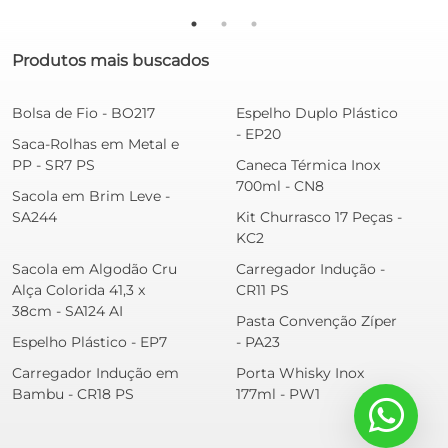
Produtos mais buscados
Bolsa de Fio - BO217
Espelho Duplo Plástico
- EP20
Saca-Rolhas em Metal e
PP - SR7 PS
Caneca Térmica Inox
700ml - CN8
Sacola em Brim Leve -
SA244
Kit Churrasco 17 Peças -
KC2
Sacola em Algodão Cru
Carregador Indução -
Alça Colorida 41,3 x
CR11 PS
38cm - SA124 AI
Pasta Convenção Zíper
Espelho Plástico - EP7
- PA23
Carregador Indução em
Porta Whisky Inox
Bambu - CR18 PS
177ml - PW1