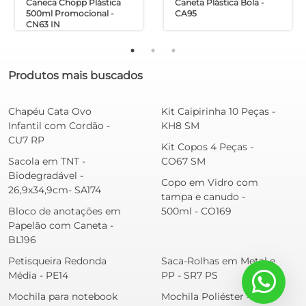
Caneca Chopp Plástica
Caneta Plástica Bola -
500ml Promocional -
CA95
CN63 IN
Produtos mais buscados
Chapéu Cata Ovo
Kit Caipirinha 10 Peças -
Infantil com Cordão -
KH8 SM
CU7 RP
Kit Copos 4 Peças -
Sacola em TNT -
CO67 SM
Biodegradável -
Copo em Vidro com
26,9x34,9cm- SA174
tampa e canudo -
Bloco de anotações em
500ml - CO169
Papelão com Caneta -
BL196
Petisqueira Redonda
Saca-Rolhas em Metal e
Média - PE14
PP - SR7 PS
Mochila para notebook
Mochila Poliéster -