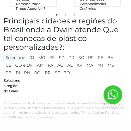
Personalizada
Personalizadas
Preço Acessível?
Cerâmica
Principais cidades e regiões do
Brasil onde a Dwin atende Que
tal canecas de plástico
personalizadas?:
Selecione
RJ
MG
ES
SP
PR
SC
RS
PE
BA
CE
GO e DF
AM
PA
AC
AL
AP
MA
MT
MS
PB
PI
RN
RO
RR
SE
TO
Selecione
a região
do Brasil
O conteúdo do texto desta página é de direito reservado. Sua reprodução,
parcial ou total, mesmo citando nossos links, é proibida sem a autorização do
autor. Crime de violação de direito autoral  artigo 184 do Código Penal  Lei
9610/98 - Lei de direitos autorais.