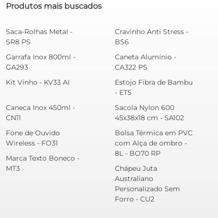
Produtos mais buscados
Saca-Rolhas Metal -
Cravinho Anti Stress -
SR8 PS
BS6
Garrafa Inox 800ml -
Caneta Alumínio -
GA293
CA322 PS
Kit Vinho - KV33 AI
Estojo Fibra de Bambu
- ET5
Caneca Inox 450ml -
Sacola Nylon 600
CN11
45x38x18 cm - SA102
Fone de Ouvido
Bolsa Térmica em PVC
Wireless - FO31
com Alça de ombro -
8L - BO70 RP
Marca Texto Boneco -
MT3
Chápeu Juta
Australiano
Personalizado Sem
Forro - CU2