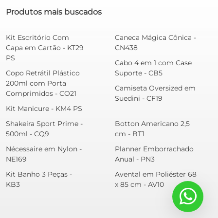
Produtos mais buscados
Kit Escritório Com
Caneca Mágica Cônica -
Capa em Cartão - KT29
CN438
PS
Cabo 4 em 1 com Case
Copo Retrátil Plástico
Suporte - CB5
200ml com Porta
Camiseta Oversized em
Comprimidos - CO21
Suedini - CF19
Kit Manicure - KM4 PS
Shakeira Sport Prime -
Botton Americano 2,5
500ml - CQ9
cm - BT1
Nécessaire em Nylon -
Planner Emborrachado
NE169
Anual - PN3
Kit Banho 3 Peças -
Avental em Poliéster 68
KB3
x 85 cm - AV10