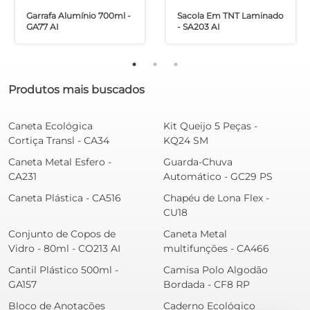
Garrafa Alumínio 700ml -
Sacola Em TNT Laminado
GA77 AI
- SA203 AI
Produtos mais buscados
Caneta Ecológica
Kit Queijo 5 Peças -
Cortiça Transl - CA34
KQ24 SM
Caneta Metal Esfero -
Guarda-Chuva
CA231
Automático - GC29 PS
Caneta Plástica - CA516
Chapéu de Lona Flex -
CU18
Conjunto de Copos de
Caneta Metal
Vidro - 80ml - CO213 AI
multifunções - CA466
Cantil Plástico 500ml -
Camisa Polo Algodão
GA157
Bordada - CF8 RP
Bloco de Anotações
Caderno Ecológico