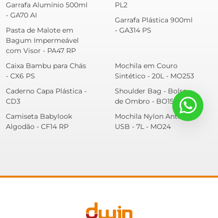
Garrafa Alumínio 500ml
PL2
- GA70 AI
Garrafa Plástica 900ml
Pasta de Malote em
- GA314 PS
Bagum Impermeável
com Visor - PA47 RP
Caixa Bambu para Chás
Mochila em Couro
- CX6 PS
Sintético - 20L - MO253
Caderno Capa Plástica -
Shoulder Bag - Bolsa
CD3
de Ombro - BO154 RP
Camiseta Babylook
Mochila Nylon Antifurto
Algodão - CF14 RP
USB - 7L - MO24