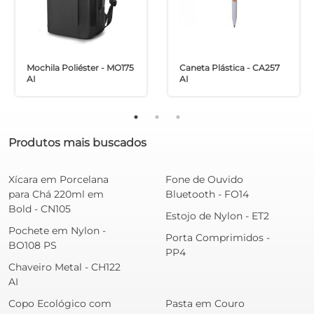
Mochila Poliéster - MO175
Caneta Plástica - CA257
AI
AI
Produtos mais buscados
Xícara em Porcelana
Fone de Ouvido
para Chá 220ml em
Bluetooth - FO14
Bold - CN105
Estojo de Nylon - ET2
Pochete em Nylon -
Porta Comprimidos -
BO108 PS
PP4
Chaveiro Metal - CH122
AI
Copo Ecológico com
Pasta em Couro