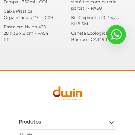
Tampa - 350ml - CO1
sintético com bateria
portátil - PA68
Caixa Plástica
Organizadora 27L - CX9
Kit Caipirinha 10 Peças -
KH8 SM
Pasta em Nylon 420 -
28 x 35 x 8 cm - PA54
Caneta Ecológica
RP
Bambu - CA349 PS
Produtos