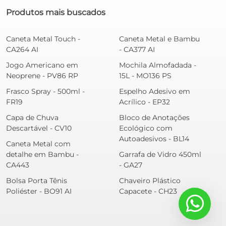
Produtos mais buscados
Caneta Metal Touch -
Caneta Metal e Bambu
CA264 AI
- CA377 AI
Jogo Americano em
Mochila Almofadada -
Neoprene - PV86 RP
15L - MO136 PS
Frasco Spray - 500ml -
Espelho Adesivo em
FR19
Acrílico - EP32
Capa de Chuva
Bloco de Anotações
Descartável - CV10
Ecológico com
Autoadesivos - BL14
Caneta Metal com
detalhe em Bambu -
Garrafa de Vidro 450ml
CA443
- GA27
Bolsa Porta Tênis
Chaveiro Plástico
Poliéster - BO91 AI
Capacete - CH23