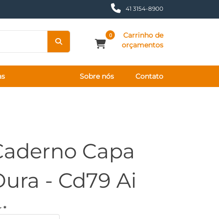
41 3154-8900
Carrinho de
0
orçamentos
as
Sobre nós
Contato
Caderno Capa
ura - Cd79 Ai
 *