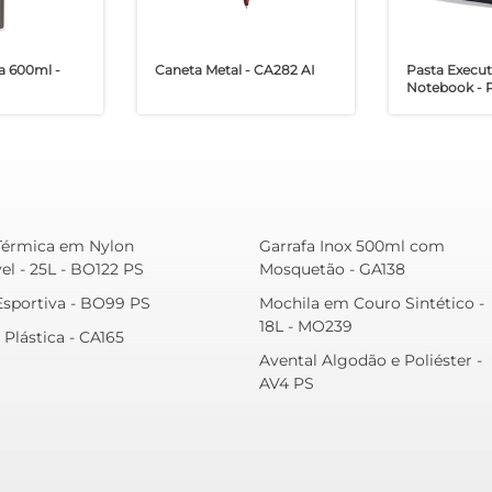
ca 600ml -
Caneta Metal - CA282 AI
Pasta Execut
Notebook - P
Térmica em Nylon
Garrafa Inox 500ml com
el - 25L - BO122 PS
Mosquetão - GA138
Esportiva - BO99 PS
Mochila em Couro Sintético -
18L - MO239
 Plástica - CA165
Avental Algodão e Poliéster -
AV4 PS