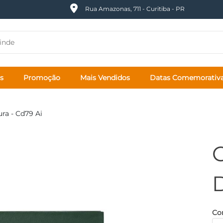
Rua Amazonas, 711 - Curitiba - PR
s
Promoção
Mais Vendidos
Datas Comemorativ
ra - Cd79 Ai
D
Cor