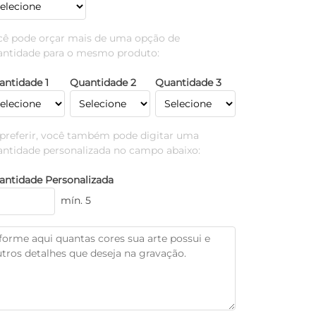
cê pode orçar mais de uma opção de
antidade para o mesmo produto:
antidade 1
Quantidade 2
Quantidade 3
 preferir, você também pode digitar uma
antidade personalizada no campo abaixo:
antidade Personalizada
mín. 5