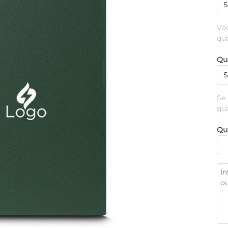
Vo
qu
Qu
Se
qu
Qu