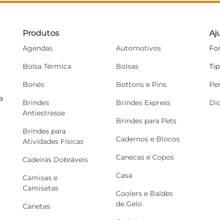
Produtos
Aj
Agendas
Automotivos
Fo
Bolsa Térmica
Bolsas
Ti
Bonés
Bottons e Pins
Pe
a
Brindes
Brindes Express
Di
Antiestresse
Brindes para Pets
Brindes para
Cadernos e Blocos
Atividades Físicas
Canecas e Copos
Cadeiras Dobráveis
Casa
Camisas e
Camisetas
Coolers e Baldes
de Gelo
Canetas