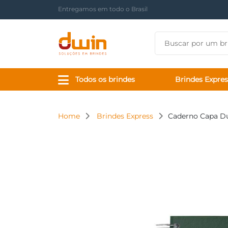
Há mais de 17 anos tornando sua marca presente
Todos os brindes
Brindes Expres
Home
Brindes Express
Caderno Capa Du