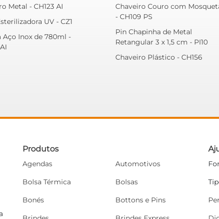
ro Metal - CH123 AI
Chaveiro Couro com Mosquet
- CH109 PS
sterilizadora UV - CZ1
Pin Chapinha de Metal
a Aço Inox de 780ml -
Retangular 3 x 1,5 cm - PI10
AI
Chaveiro Plástico - CH156
Produtos
Aj
Agendas
Automotivos
Fo
Bolsa Térmica
Bolsas
Ti
Bonés
Bottons e Pins
Pe
a
Brindes
Brindes Express
Di