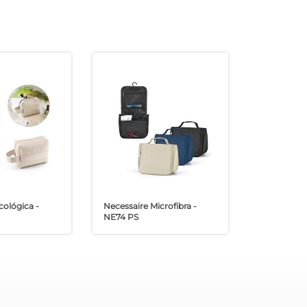
cológica -
Necessaire Microfibra -
NE74 PS