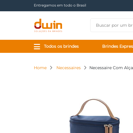
Há mais de 17 anos tornando sua marca presente
Todos os brindes
Brindes Expres
Home
Necessaires
Necessaire Com Alça