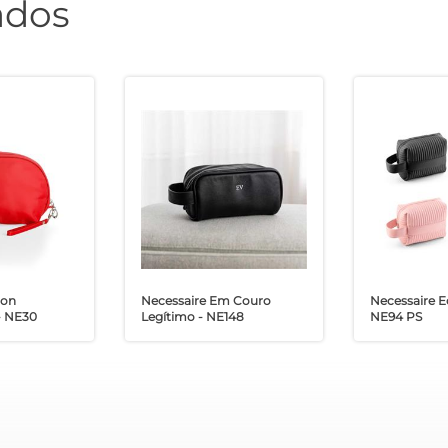
ados
lon
Necessaire Em Couro
Necessaire E
- NE30
Legítimo - NE148
NE94 PS