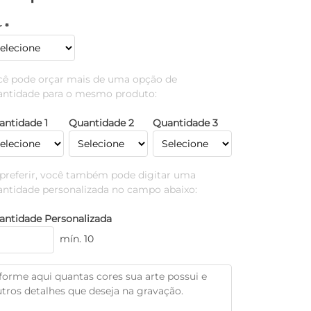
 *
cê pode orçar mais de uma opção de
antidade para o mesmo produto:
antidade 1
Quantidade 2
Quantidade 3
 preferir, você também pode digitar uma
antidade personalizada no campo abaixo:
antidade Personalizada
mín. 10