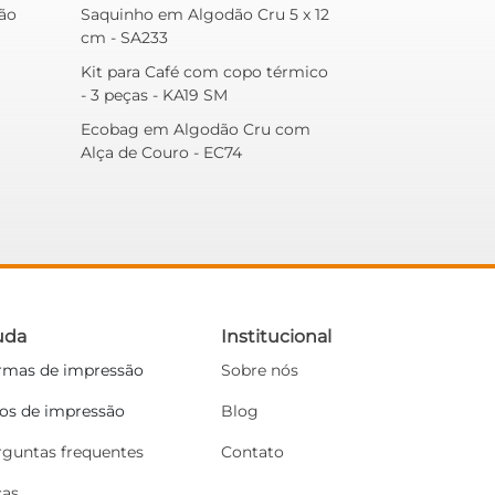
ão
Saquinho em Algodão Cru 5 x 12
cm - SA233
Kit para Café com copo térmico
- 3 peças - KA19 SM
Ecobag em Algodão Cru com
Alça de Couro - EC74
uda
Institucional
rmas de impressão
Sobre nós
pos de impressão
Blog
rguntas frequentes
Contato
cas