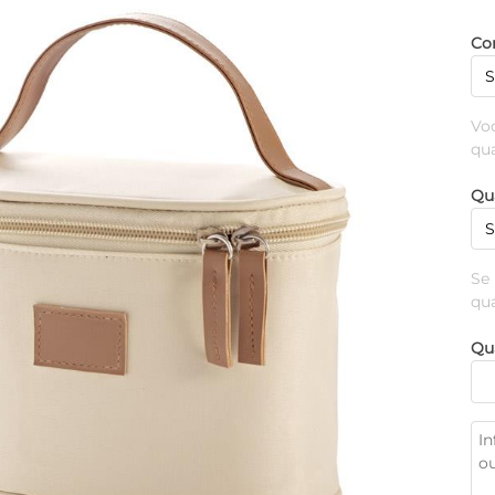
Cor
Vo
qu
Qu
Se
qu
Qu