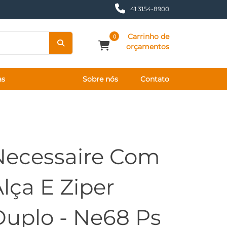
41 3154-8900
Carrinho de
0
orçamentos
as
Sobre nós
Contato
Necessaire Com
lça E Ziper
Duplo - Ne68 Ps