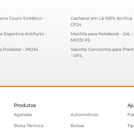
aire Couro Sintético -
Cachecol em Lã 100% Acrílica 
CF24
e Esportiva Antifurto -
Mochila para Notebook - 24L -
MO131 PS
a Poliéster - MO34
Vasinho Carriolinha para Plant
- VP4
Produtos
Aj
Agendas
Automotivos
Fo
Bolsa Térmica
Bolsas
Ti