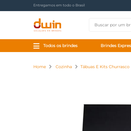
Há mais de 17 anos tornando sua marca presente
Todos os brindes
Brindes Expres
Home
Cozinha
Tábuas E Kits Churrasco