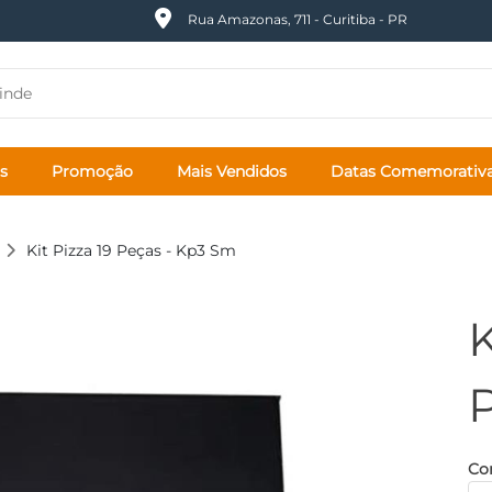
Rua Amazonas, 711 - Curitiba - PR
s
Promoção
Mais Vendidos
Datas Comemorativ
Kit Pizza 19 Peças - Kp3 Sm
K
Cor