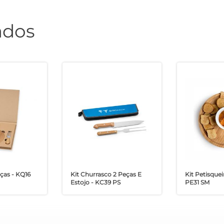
ados
eças - KQ16
Kit Churrasco 2 Peças E
Kit Petisquei
Estojo - KC39 PS
PE31 SM