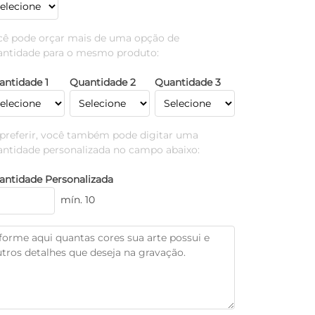
cê pode orçar mais de uma opção de
antidade para o mesmo produto:
antidade 1
Quantidade 2
Quantidade 3
 preferir, você também pode digitar uma
antidade personalizada no campo abaixo:
antidade Personalizada
mín. 10