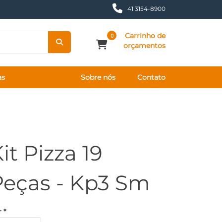
41 3154-8900
Carrinho de
0
orçamentos
as
Sobre nós
Contato
it Pizza 19
Peças - Kp3 Sm
 *