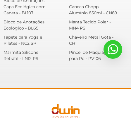
Bloco de Anotações
Capa Ecológica com
Caneca Chopp
Caneta - BL107
Alumínio 850ml - CN89
Bloco de Anotações
Manta Tecido Polar -
Ecológico - BL65
MN4 PS
Tapete para Yoga e
Chaveiro Metal Gota -
Pilates - NC2 SP
CH1
Marmita Silicone
Pincel de Maquiagem
Retrátil - LN12 PS
para Pó - PV106