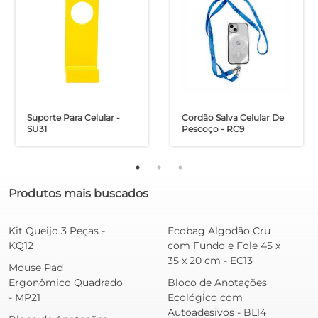
Suporte Para Celular -
Cordão Salva Celular De
SU31
Pescoço - RC9
Produtos mais buscados
Kit Queijo 3 Peças -
Ecobag Algodão Cru
KQ12
com Fundo e Fole 45 x
35 x 20 cm - EC13
Mouse Pad
Ergonômico Quadrado
Bloco de Anotações
- MP21
Ecológico com
Autoadesivos - BL14