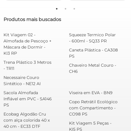
Produtos mais buscados
Kit Viagem 02 -
Squeeze Termico Polar
Almofada de Pescoço +
- 600ml - SQ33 PR
Máscara de Dormir -
Caneta Plástica - CA308
KI3 RP
PS
Trena Plástico 3 Metros
Chaveiro Metal Couro -
- TR11
CH6
Necessaire Couro
Sintético - NE12 AI
Sacola Almofada
Viseira em EVA - BN9
Inflável em PVC - SA146
Copo Retrátil Ecológico
PS
com Compartimento -
Ecobag Algodão Cru
CO98 PS
com alça colorida 40 x
Kit Viagem 5 Peças -
40 cm - EC33 DTF
KI5 PS