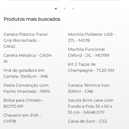
Produtos mais buscados
Caneta Plástica Transl
Mochila Poliéster USB -
Grip Borrachado -
27L - MO19
CA142
Mochila Funcional
Caneta Metálica - CA514
Oxford - 21L - MO199
AI
Kit 2 Taças de
Imã de geladeira em
Champagne - TC20 SM
Cartela- 10x15cm - IM6
Pasta Convenção com
Caneca Térmica Inox
Fecho Imantado - PA74
500ml - CN6
Bolsa para Chinelo -
Sacola Brim Leve com
BO170 RP
Fundo e Fole 35 x 50 x
10 cm - SA148 DTF
Chaveiro em EVA -
CH178
Caixa de Som - CS3