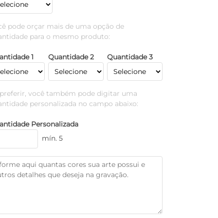
cê pode orçar mais de uma opção de
antidade para o mesmo produto:
antidade 1
Quantidade 2
Quantidade 3
 preferir, você também pode digitar uma
antidade personalizada no campo abaixo:
antidade Personalizada
mín. 5