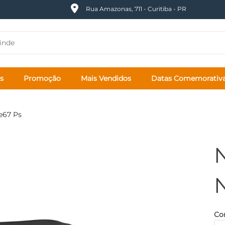
Rua Amazonas, 711 - Curitiba - PR
s
Promoção
Mais Vendidos
Datas Comemorativ
e67 Ps
Cor