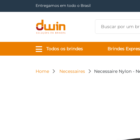
Há mais de 17 anos tornando sua marca presente
Todos os brindes
Brindes Expres
Home
Necessaires
Necessaire Nylon - N