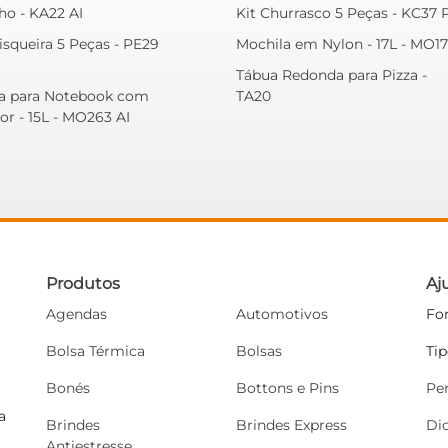
ho - KA22 AI
Kit Churrasco 5 Peças - KC37 
isqueira 5 Peças - PE29
Mochila em Nylon - 17L - MO17
Tábua Redonda para Pizza -
a para Notebook com
TA20
or - 15L - MO263 AI
Produtos
Aj
Agendas
Automotivos
Fo
Bolsa Térmica
Bolsas
Ti
Bonés
Bottons e Pins
Pe
a
Brindes
Brindes Express
Di
Antiestresse