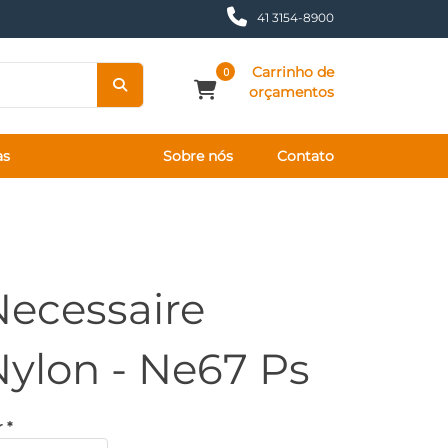
41 3154-8900
Carrinho de
0
orçamentos
as
Sobre nós
Contato
Necessaire
Nylon - Ne67 Ps
 *