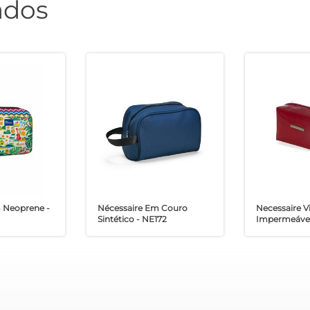
ados
 Neoprene -
Nécessaire Em Couro
Necessaire Vi
Sintético - NE172
Impermeável