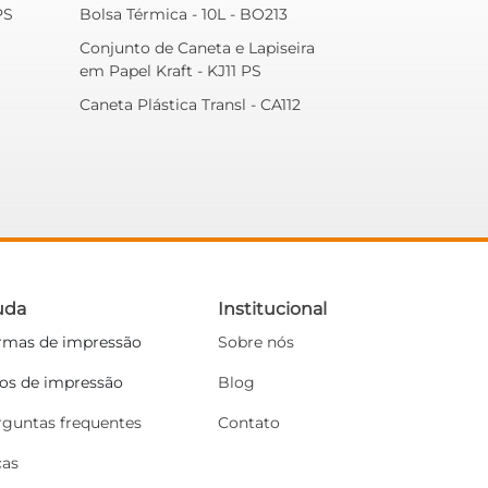
PS
Bolsa Térmica - 10L - BO213
Conjunto de Caneta e Lapiseira
em Papel Kraft - KJ11 PS
Caneta Plástica Transl - CA112
uda
Institucional
rmas de impressão
Sobre nós
pos de impressão
Blog
rguntas frequentes
Contato
cas