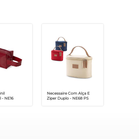
nil
Necessaire Com Alça E
 - NE16
Ziper Duplo - NE68 PS