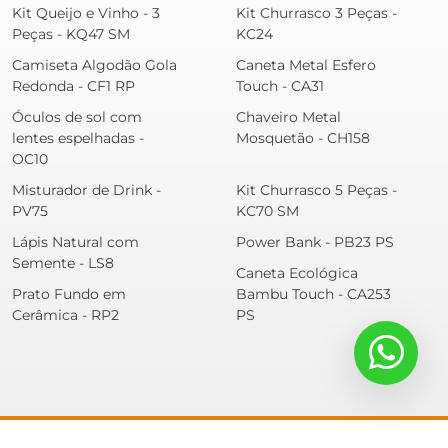
Kit Queijo e Vinho - 3
Kit Churrasco 3 Peças -
Peças - KQ47 SM
KC24
Camiseta Algodão Gola
Caneta Metal Esfero
Redonda - CF1 RP
Touch - CA31
Óculos de sol com
Chaveiro Metal
lentes espelhadas -
Mosquetão - CH158
OC10
Misturador de Drink -
Kit Churrasco 5 Peças -
PV75
KC70 SM
Lápis Natural com
Power Bank - PB23 PS
Semente - LS8
Caneta Ecológica
Prato Fundo em
Bambu Touch - CA253
Cerâmica - RP2
PS