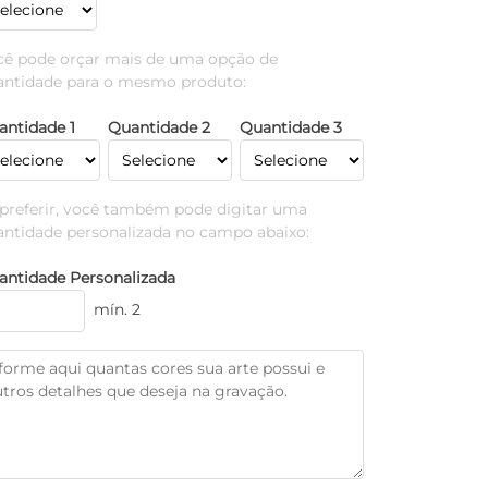
cê pode orçar mais de uma opção de
antidade para o mesmo produto:
antidade 1
Quantidade 2
Quantidade 3
 preferir, você também pode digitar uma
antidade personalizada no campo abaixo:
antidade Personalizada
mín. 2