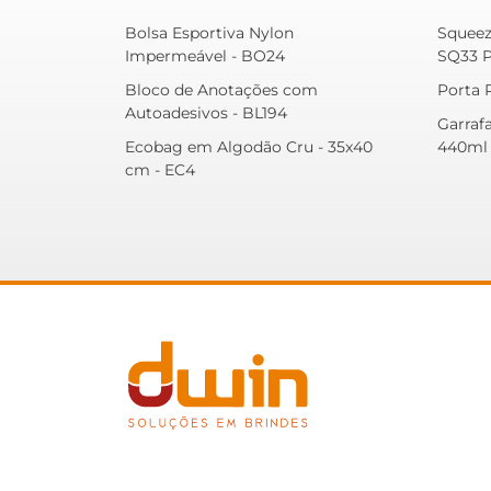
Bolsa Esportiva Nylon
Squeez
Impermeável - BO24
SQ33 
Bloco de Anotações com
Porta R
Autoadesivos - BL194
Garraf
Ecobag em Algodão Cru - 35x40
440ml 
cm - EC4