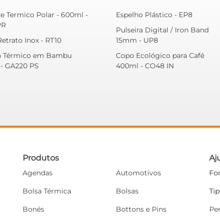
e Termico Polar - 600ml -
Espelho Plástico - EP8
PR
Pulseira Digital / Iron Band
etrato Inox - RT10
15mm - UP8
a Térmico em Bambu
Copo Ecológico para Café
- GA220 PS
400ml - CO48 IN
Produtos
Aj
Agendas
Automotivos
Fo
Bolsa Térmica
Bolsas
Ti
Bonés
Bottons e Pins
Pe