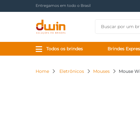
Há mais de 17 anos tornando sua marca presente
Todos os brindes
Brindes Expres
Home
Eletrônicos
Mouses
Mouse Wi