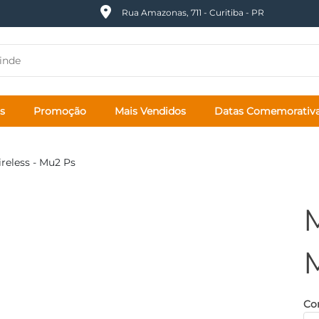
Rua Amazonas, 711 - Curitiba - PR
s
Promoção
Mais Vendidos
Datas Comemorativ
reless - Mu2 Ps
Cor