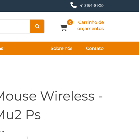
41 3154-8900
Carrinho de
0
orçamentos
as
Sobre nós
Contato
Mouse Wireless -
Mu2 Ps
 *