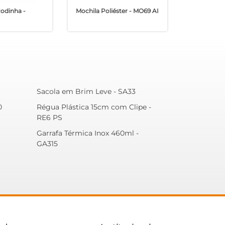
odinha -
Mochila Poliéster - MO69 AI
Sacola em Brim Leve - SA33
0
Régua Plástica 15cm com Clipe -
RE6 PS
Garrafa Térmica Inox 460ml -
GA315