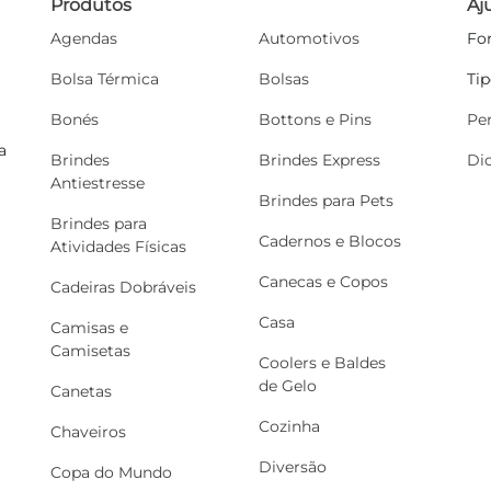
Produtos
Aj
Agendas
Automotivos
Fo
Bolsa Térmica
Bolsas
Ti
Bonés
Bottons e Pins
Pe
a
Brindes
Brindes Express
Di
Antiestresse
Brindes para Pets
Brindes para
Cadernos e Blocos
Atividades Físicas
Canecas e Copos
Cadeiras Dobráveis
Casa
Camisas e
Camisetas
Coolers e Baldes
de Gelo
Canetas
Cozinha
Chaveiros
Diversão
Copa do Mundo