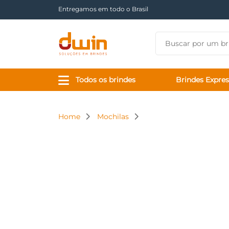
Há mais de 17 anos tornando sua marca presente
Todos os brindes
Brindes Expres
Home
Mochilas