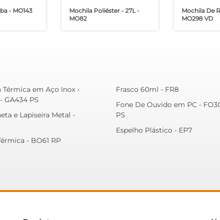
ba - MO143
Mochila Poliéster - 27L -
Mochila De R
MO82
MO298 VD
a Térmica em Aço Inox -
Frasco 60ml - FR8
- GA434 PS
Fone De Ouvido em PC - FO3
eta e Lapiseira Metal -
PS
Espelho Plástico - EP7
Térmica - BO61 RP