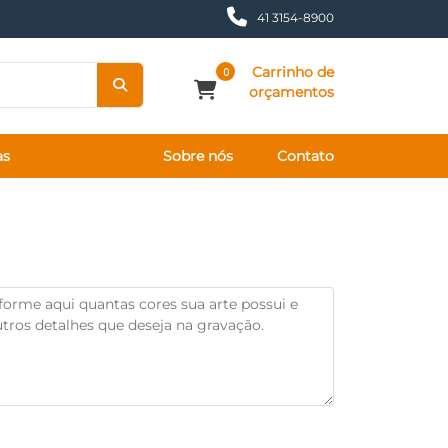
41 3154-8900
Carrinho de
0
orçamentos
as
Sobre nós
Contato