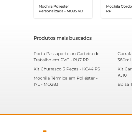
Mochila Poliester
Mochila Cordo
Personalizada - MO95 VD
RP
Produtos mais buscados
Porta Passaporte ou Carteira de
Garraf
Trabalho em PVC - PU7 RP
380ml 
Kit Churrasco 3 Peças - KC44 PS
Kit Can
KJ10
Mochila Térmica em Poliéster -
17L - MO283
Bolsa 