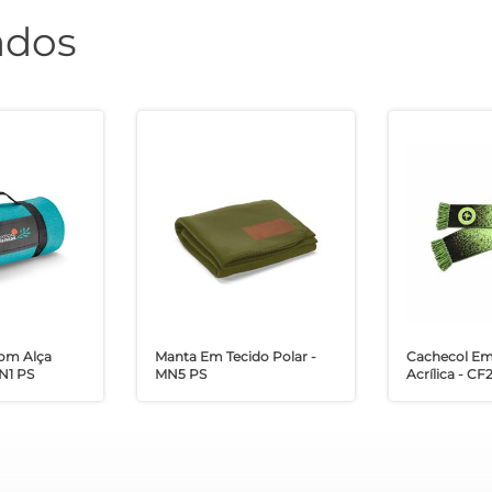
ados
Com Alça
Manta Em Tecido Polar -
Cachecol Em
N1 PS
MN5 PS
Acrílica - CF