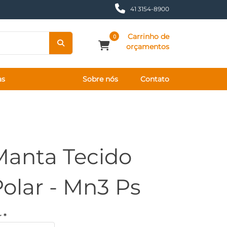
41 3154-8900
Carrinho de
0
orçamentos
as
Sobre nós
Contato
Manta Tecido
olar - Mn3 Ps
 *