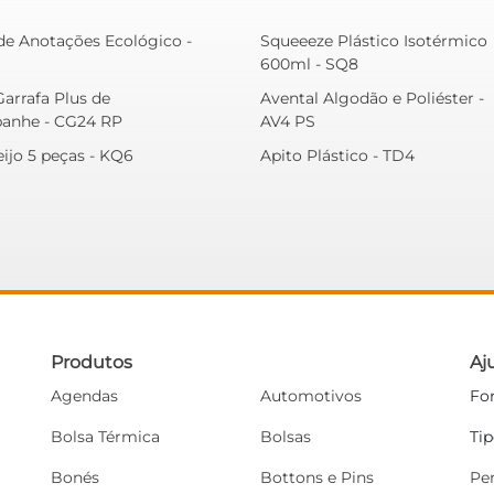
de Anotações Ecológico -
Squeeeze Plástico Isotérmico
600ml - SQ8
Garrafa Plus de
Avental Algodão e Poliéster -
anhe - CG24 RP
AV4 PS
eijo 5 peças - KQ6
Apito Plástico - TD4
Produtos
Aj
Agendas
Automotivos
Fo
Bolsa Térmica
Bolsas
Ti
Bonés
Bottons e Pins
Pe