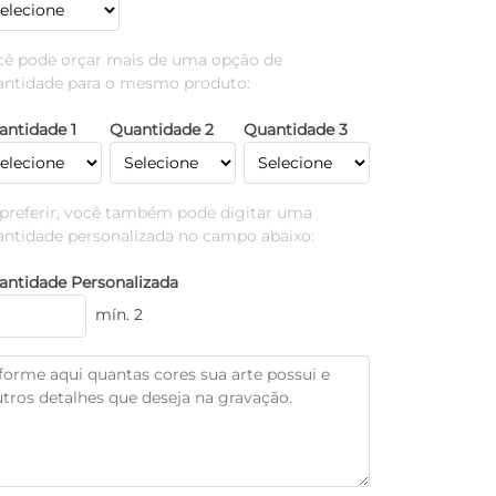
cê pode orçar mais de uma opção de
antidade para o mesmo produto:
antidade 1
Quantidade 2
Quantidade 3
 preferir, você também pode digitar uma
antidade personalizada no campo abaixo:
antidade Personalizada
mín. 2