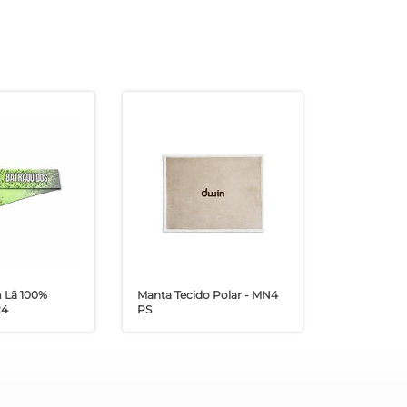
 Lã 100%
Manta Tecido Polar - MN4
24
PS