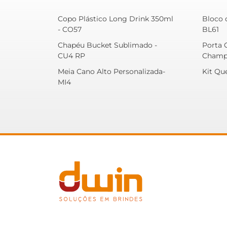
Copo Plástico Long Drink 350ml
Bloco 
- CO57
BL61
Chapéu Bucket Sublimado -
Porta 
CU4 RP
Champ
Meia Cano Alto Personalizada-
Kit Qu
MI4