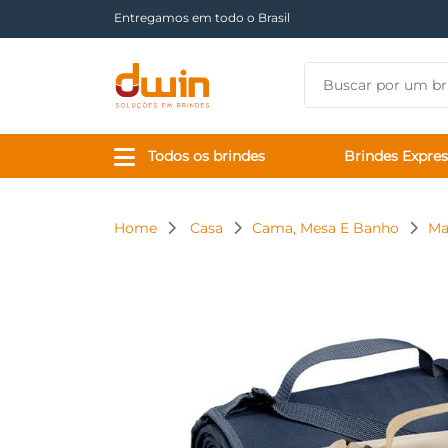
Há mais de 17 anos tornando sua marca presente
Todos os brindes
Brindes Expres
Home
Casa
Cama, Mesa E Banho
Ma