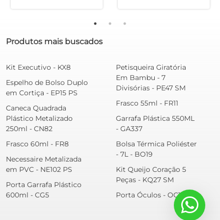
Produtos mais buscados
Kit Executivo - KX8
Petisqueira Giratória
Em Bambu - 7
Espelho de Bolso Duplo
Divisórias - PE47 SM
em Cortiça - EP15 PS
Frasco 55ml - FR11
Caneca Quadrada
Plástico Metalizado
Garrafa Plástica 550ML
250ml - CN82
- GA337
Frasco 60ml - FR8
Bolsa Térmica Poliéster
- 7L - BO19
Necessaire Metalizada
em PVC - NE102 PS
Kit Queijo Coração 5
Peças - KQ27 SM
Porta Garrafa Plástico
600ml - CG5
Porta Óculos - OC1