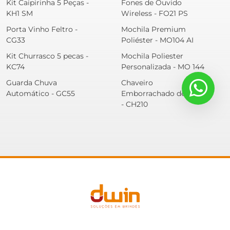
Kit Caipirinha 5 Peças -
Fones de Ouvido
KH1 SM
Wireless - FO21 PS
Porta Vinho Feltro -
Mochila Premium
CG33
Poliéster - MO104 AI
Kit Churrasco 5 pecas -
Mochila Poliester
KC74
Personalizada - MO 144
Guarda Chuva
Chaveiro
Automático - GC55
Emborrachado de Vôlei
- CH210