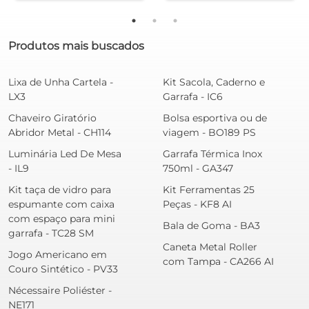
Produtos mais buscados
Lixa de Unha Cartela -
Kit Sacola, Caderno e
LX3
Garrafa - IC6
Chaveiro Giratório
Bolsa esportiva ou de
Abridor Metal - CH114
viagem - BO189 PS
Luminária Led De Mesa
Garrafa Térmica Inox
- IL9
750ml - GA347
Kit taça de vidro para
Kit Ferramentas 25
espumante com caixa
Peças - KF8 AI
com espaço para mini
Bala de Goma - BA3
garrafa - TC28 SM
Caneta Metal Roller
Jogo Americano em
com Tampa - CA266 AI
Couro Sintético - PV33
Nécessaire Poliéster -
NE171