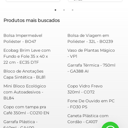
Produtos mais buscados
Bolsa Impermeável
Bolsa de Viagem em
Poliéster - BO47
Poliéster - 32L - BO239
Ecobag Brim Leve com
Vaso de Plantas Mágico
Fundo e Fole 35 x 40 x
- VP1
22 cm - EC35 DTF
Garrafa Térmica - 750ml
Bloco de Anotações
- GA388 AI
Capa Sintética - BL81
Mini Bloco Ecológico
Copo Vidro Frevo
com Autoadesivos -
320ml - CO72
BL84
Fone De Ouvido em PC
Copo com tampa pra
- FO30 PS
Café 350ml - CO210 EN
Caneta Plástica com
Garrafa Plástica -
Cordão - CA107
640ml - GA400