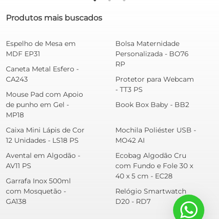
Produtos mais buscados
Espelho de Mesa em
Bolsa Maternidade
MDF EP31
Personalizada - BO76
RP
Caneta Metal Esfero -
CA243
Protetor para Webcam
- TT3 PS
Mouse Pad com Apoio
de punho em Gel -
Book Box Baby - BB2
MP18
Caixa Mini Lápis de Cor
Mochila Poliéster USB -
12 Unidades - LS18 PS
MO42 AI
Avental em Algodão -
Ecobag Algodão Cru
AV11 PS
com Fundo e Fole 30 x
40 x 5 cm - EC28
Garrafa Inox 500ml
com Mosquetão -
Relógio Smartwatch
GA138
D20 - RD7