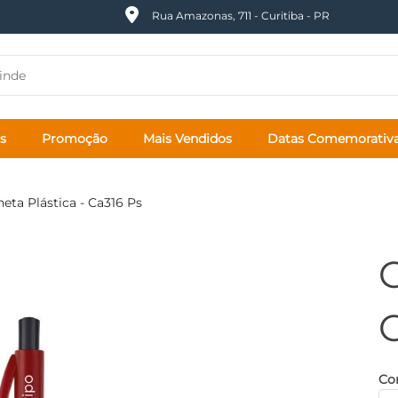
Rua Amazonas, 711 - Curitiba - PR
s
Promoção
Mais Vendidos
Datas Comemorativ
eta Plástica - Ca316 Ps
C
Cor