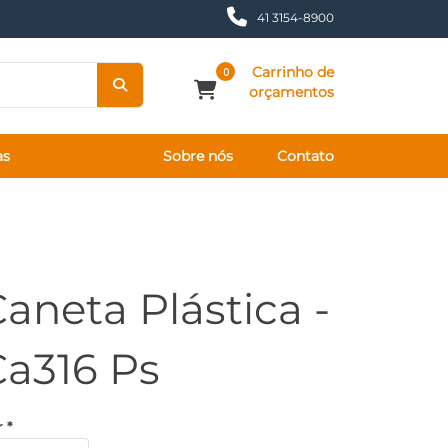
41 3154-8900
Carrinho de
0
orçamentos
as
Sobre nós
Contato
aneta Plástica -
Ca316 Ps
 *