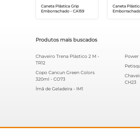
Caneta Plástica Grip
Caneta Plástic
Emborrachado - CA159
Emborrachada
Produtos mais buscados
Chaveiro Trena Plástico 2 M -
Power 
TR12
Petisq
Copo Cancun Green Colors
Chavei
320ml - CO73
CH23
Ímã de Geladeira - IM1