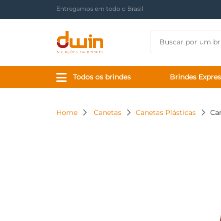
Há mais de 17 anos tornando sua marca presente
Todos os brindes
Brindes Expres
Home
Canetas
Canetas Plásticas
Can