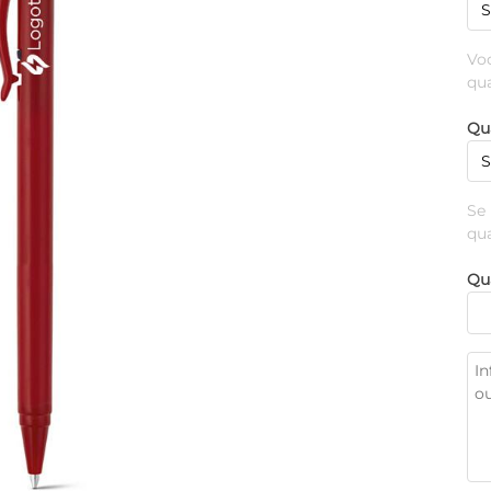
Vo
qu
Qu
Se
qu
Qu