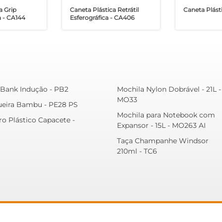
a Grip
Caneta Plástica Retrátil
Caneta Plást
 - CA144
Esferográfica - CA406
Bank Indução - PB2
Mochila Nylon Dobrável - 21L -
MO33
ueira Bambu - PE28 PS
Mochila para Notebook com
ro Plástico Capacete -
Expansor - 15L - MO263 AI
Taça Champanhe Windsor
210ml - TC6