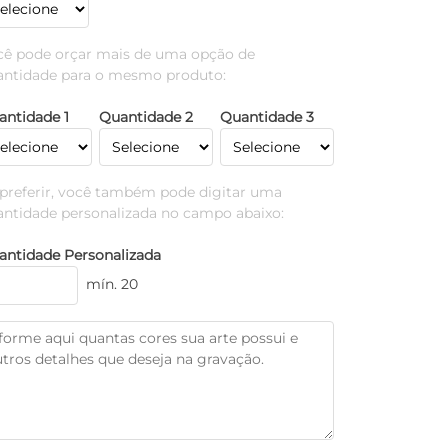
cê pode orçar mais de uma opção de
antidade para o mesmo produto:
antidade 1
Quantidade 2
Quantidade 3
 preferir, você também pode digitar uma
antidade personalizada no campo abaixo:
antidade Personalizada
mín. 20