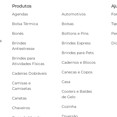
Produtos
Aj
Agendas
Automotivos
Fo
Bolsa Térmica
Bolsas
Ti
Bonés
Bottons e Pins
Pe
a
Brindes
Brindes Express
Di
Antiestresse
Brindes para Pets
Brindes para
Cadernos e Blocos
Atividades Físicas
Canecas e Copos
Cadeiras Dobráveis
Casa
Camisas e
Camisetas
Coolers e Baldes
de Gelo
Canetas
Cozinha
Chaveiros
Diversão