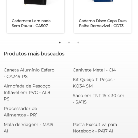
Caderneta Laminada
Caderno Disco Capa Dura
Sem Pauta - CA507
Folha Removível - CD73
Produtos mais buscados
Caneta Alumínio Esfero
Canivete Metal - CI4
- CA249 PS
Kit Queijo 11 Peças -
Almofada de Pescoço
KQ34 SM
Inflável em PVC - AL8
Saco em TNT 15 x 30 cm
PS
- SA115
Processador de
Alimentos - PR1
Mala de Viagem - MA19
Pasta Executiva para
AI
Notebook - PA17 AI