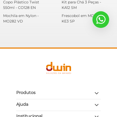
Copo Plástico Twist
Kit para Chá 3 Peças -
550ml - CO128 EN
KA12 SM
Mochila em Nylon -
Frescobol em MDF -
MO282 VD
KE3 SP
Produtos
Ajuda
Institucional