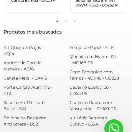
Caneta Bambu - CA271 AI
Bolsa Térmica Em TNT
80g/m² - 3,2L - BO262 AI
Produtos mais buscados
Kit Queijo 3 Peças -
Estojo de Papel - ET14
KQ14
Mochila em Nylon - 12L
Abridor de Garrafa
- MO168 PS
Madeira - AB16
Copo Ecológico com
Caneta Metal - CA413
Tampa - 450ML - CO228
Porta Cartão Alumínio -
Caderno Ecológico -
PT2
CD55 PS
Sacola em TNT com
Chaveiro Couro com
Bolso - SA1
Mosquetão - CH109 PS
Bolinha de Basquete
Kit Lápis Semente
Anti Stress - BS21
Cultivo - LS24