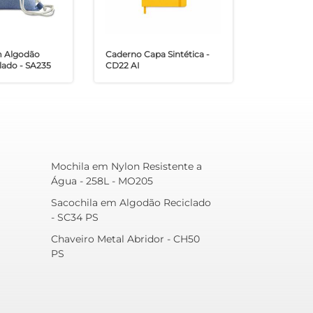
m Algodão
Caderno Capa Sintética -
lado - SA235
CD22 AI
Mochila em Nylon Resistente a
Água - 258L - MO205
Sacochila em Algodão Reciclado
- SC34 PS
Chaveiro Metal Abridor - CH50
PS