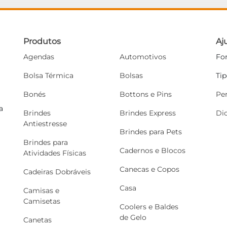
Produtos
Aj
Agendas
Automotivos
Fo
Bolsa Térmica
Bolsas
Ti
Bonés
Bottons e Pins
Pe
a
Brindes
Brindes Express
Di
Antiestresse
Brindes para Pets
Brindes para
Cadernos e Blocos
Atividades Físicas
Canecas e Copos
Cadeiras Dobráveis
Casa
Camisas e
Camisetas
Coolers e Baldes
de Gelo
Canetas