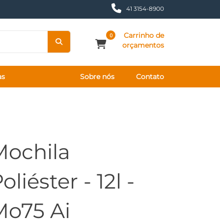
41 3154-8900
Carrinho de
0
orçamentos
as
Sobre nós
Contato
Mochila
oliéster - 12l -
Mo75 Ai