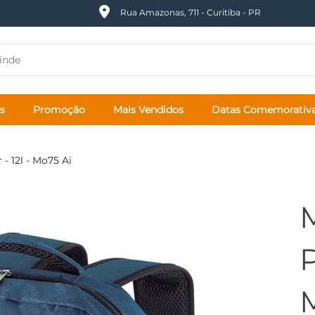
Rua Amazonas, 711 - Curitiba - PR
s
Promoção
Mais Vendidos
Datas Comemorativ
 - 12l - Mo75 Ai
P