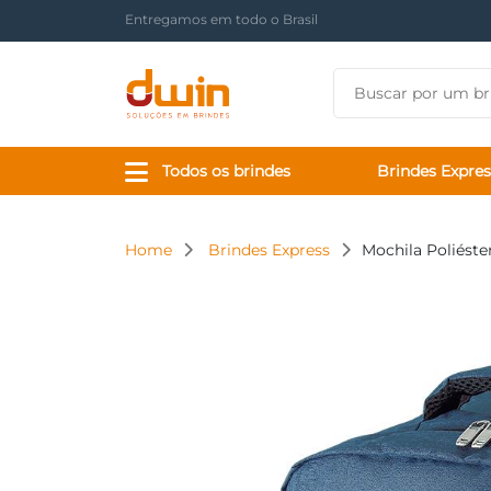
Há mais de 17 anos tornando sua marca presente
Todos os brindes
Brindes Expres
Home
Brindes Express
Mochila Poliéster