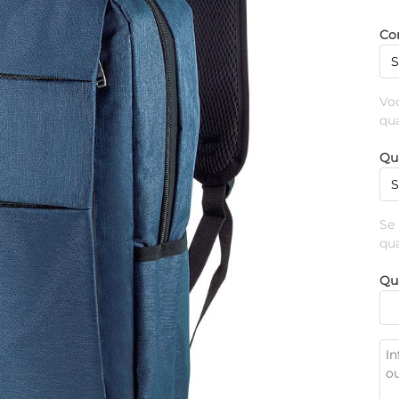
Cor
Vo
qu
Qu
Se
qu
Qu