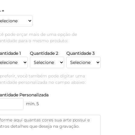
 *
cê pode orçar mais de uma opção de
antidade para o mesmo produto:
antidade 1
Quantidade 2
Quantidade 3
 preferir, você também pode digitar uma
antidade personalizada no campo abaixo:
antidade Personalizada
mín. 5