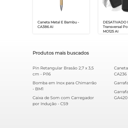
Caneta Metal E Bambu -
DESATIVADO 
CA386 AI
Transversal Pol
MO125 AI
Produtos mais buscados
Pin Retangular Brasão 2,7 x 3,5
Caneta 
cm - PI16
CA236 
Bomba em Inox para Chimarrão
Garrafa
- BM1
Garraf
Caixa de Som com Carregador
GA420
por Indução - CS9