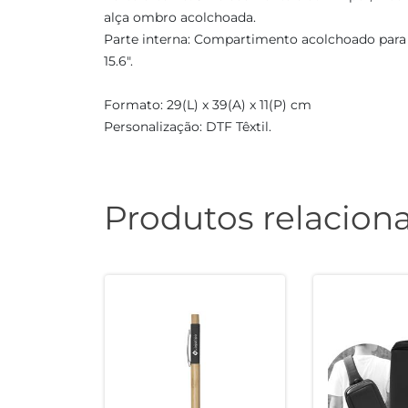
alça ombro acolchoada.
Parte interna: Compartimento acolchoado par
15.6".
Formato: 29(L) x 39(A) x 11(P) cm
Personalização: DTF Têxtil.
Produtos relacion