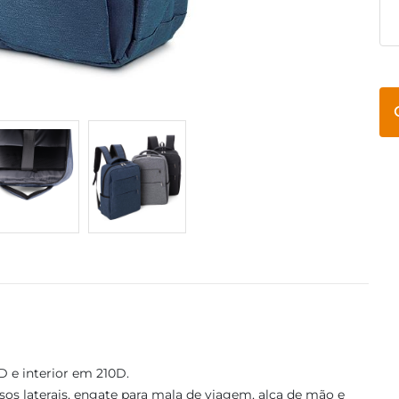
 e interior em 210D.
lsos laterais, engate para mala de viagem, alça de mão e