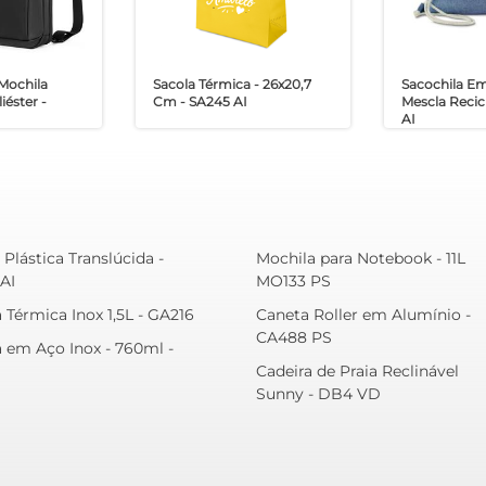
Mochila
Sacola Térmica - 26x20,7
Sacochila E
iéster -
Cm - SA245 AI
Mescla Recic
AI
Plástica Translúcida -
Mochila para Notebook - 11L
AI
MO133 PS
 Térmica Inox 1,5L - GA216
Caneta Roller em Alumínio -
CA488 PS
a em Aço Inox - 760ml -
Cadeira de Praia Reclinável
Sunny - DB4 VD