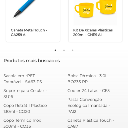
Caneta Metal Touch -
Kit De Xícaras Plásticas
CA259 AI
200ml - CN119 AI
Produtos mais buscados
Sacola em rPET
Bolsa Térmica - 3,0L -
Dobrável - SA63 PS
BO235 RP
Suporte para Celular -
Cooler 24 Latas - CE5
SU16
Pasta Convenção
Copo Retrátil Plástico
Ecológica Imantada -
130ml - CO20
PA12
Copo Térmico Inox
Caneta Plástica Touch -
500ml - CO35
CA87