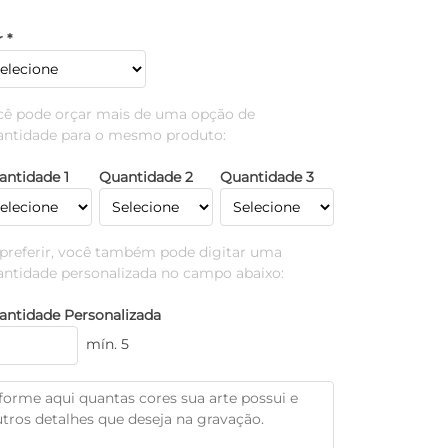
 *
cê pode orçar mais de uma opção de
antidade para o mesmo produto:
antidade 1
Quantidade 2
Quantidade 3
 preferir, você também pode digitar uma
antidade personalizada no campo abaixo:
antidade Personalizada
mín. 5