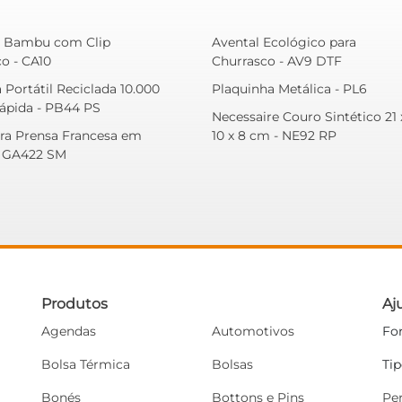
a Bambu com Clip
Avental Ecológico para
co - CA10
Churrasco - AV9 DTF
 Portátil Reciclada 10.000
Plaquinha Metálica - PL6
pida - PB44 PS
Necessaire Couro Sintético 21 
ira Prensa Francesa em
10 x 8 cm - NE92 RP
- GA422 SM
Produtos
Aj
Agendas
Automotivos
Fo
Bolsa Térmica
Bolsas
Ti
Bonés
Bottons e Pins
Pe