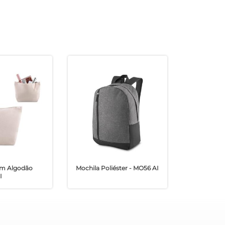
Em Algodão
Mochila Poliéster - MO56 AI
I