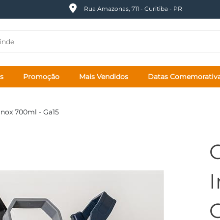
Rua Amazonas, 711 - Curitiba - PR
s
Promoção
Mais Vendidos
Datas Comemorativ
Inox 700ml - Ga15
I