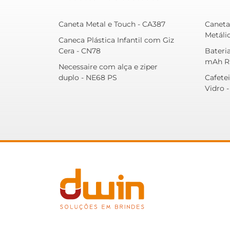
Caneta Metal e Touch - CA387
Canet
Metáli
Caneca Plástica Infantil com Giz
Cera - CN78
Bateria
mAh Rá
Necessaire com alça e ziper
duplo - NE68 PS
Cafete
Vidro 