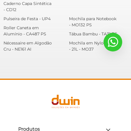
Caderno Capa Sintética
- CD12
Pulseira de Festa - UP4
Mochila para Notebook
- MO132 PS
Roller Caneta em
Alumínio - CA487 PS
Tábua Bambu - TA31 PS
Nécessaire em Algodão
Mochila em Nylon USB
Cru - NE161 AI
- 21L - MO37
Produtos