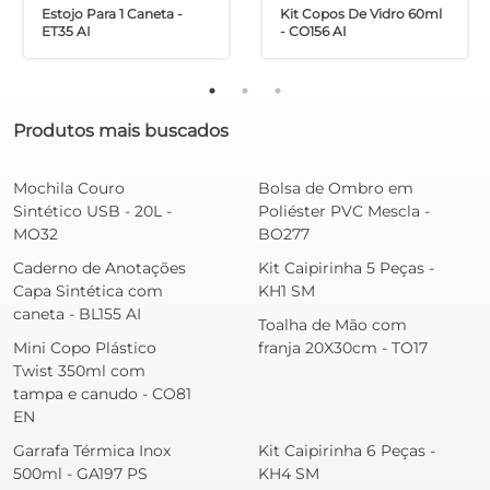
Estojo Para 1 Caneta -
Kit Copos De Vidro 60ml
ET35 AI
- CO156 AI
Produtos mais buscados
Mochila Couro
Bolsa de Ombro em
Sintético USB - 20L -
Poliéster PVC Mescla -
MO32
BO277
Caderno de Anotações
Kit Caipirinha 5 Peças -
Capa Sintética com
KH1 SM
caneta - BL155 AI
Toalha de Mão com
Mini Copo Plástico
franja 20X30cm - TO17
Twist 350ml com
tampa e canudo - CO81
EN
Garrafa Térmica Inox
Kit Caipirinha 6 Peças -
500ml - GA197 PS
KH4 SM