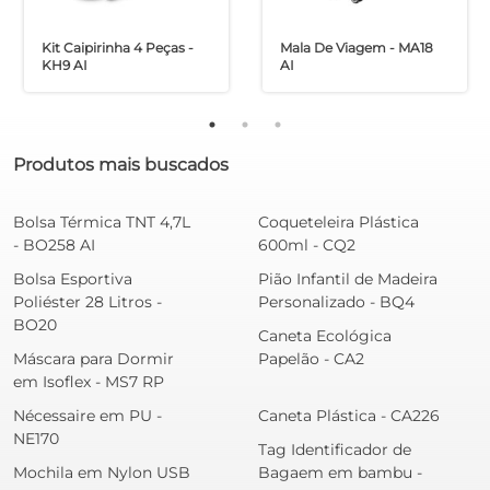
Kit Caipirinha 4 Peças -
Mala De Viagem - MA18
KH9 AI
AI
Produtos mais buscados
Bolsa Térmica TNT 4,7L
Coqueteleira Plástica
- BO258 AI
600ml - CQ2
Bolsa Esportiva
Pião Infantil de Madeira
Poliéster 28 Litros -
Personalizado - BQ4
BO20
Caneta Ecológica
Máscara para Dormir
Papelão - CA2
em Isoflex - MS7 RP
Nécessaire em PU -
Caneta Plástica - CA226
NE170
Tag Identificador de
Mochila em Nylon USB
Bagaem em bambu -