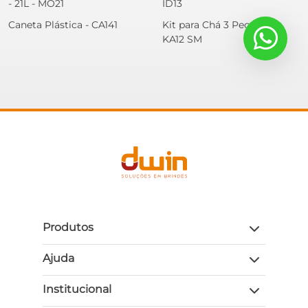
- 21L - MO21
ID13
Caneta Plástica - CA141
Kit para Chá 3 Peças -
KA12 SM
Produtos
Ajuda
Institucional