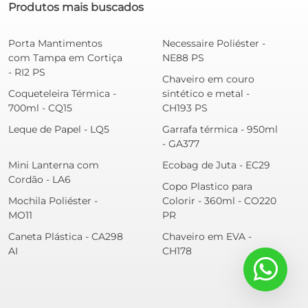
Produtos mais buscados
Porta Mantimentos
Necessaire Poliéster -
com Tampa em Cortiça
NE88 PS
- RI2 PS
Chaveiro em couro
Coqueteleira Térmica -
sintético e metal -
700ml - CQ15
CH193 PS
Leque de Papel - LQ5
Garrafa térmica - 950ml
- GA377
Mini Lanterna com
Ecobag de Juta - EC29
Cordão - LA6
Copo Plastico para
Mochila Poliéster -
Colorir - 360ml - CO220
MO11
PR
Caneta Plástica - CA298
Chaveiro em EVA -
AI
CH178