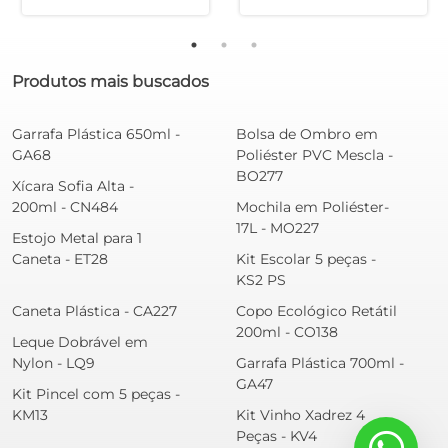
Produtos mais buscados
Garrafa Plástica 650ml -
Bolsa de Ombro em
GA68
Poliéster PVC Mescla -
BO277
Xícara Sofia Alta -
200ml - CN484
Mochila em Poliéster-
17L - MO227
Estojo Metal para 1
Caneta - ET28
Kit Escolar 5 peças -
KS2 PS
Caneta Plástica - CA227
Copo Ecológico Retátil
200ml - CO138
Leque Dobrável em
Nylon - LQ9
Garrafa Plástica 700ml -
GA47
Kit Pincel com 5 peças -
KM13
Kit Vinho Xadrez 4
Peças - KV4