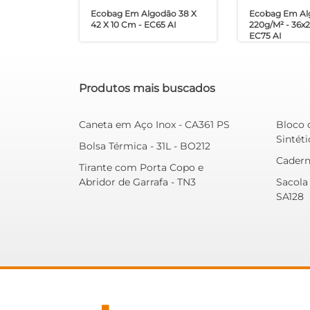
Ecobag Em Algodão 38 X
Ecobag Em Al
42 X 10 Cm - EC65 AI
220g/m² - 36x
EC75 AI
Produtos mais buscados
Caneta em Aço Inox - CA361 PS
Bloco 
Sintéti
Bolsa Térmica - 31L - BO212
Cadern
Tirante com Porta Copo e
Abridor de Garrafa - TN3
Sacola
SA128