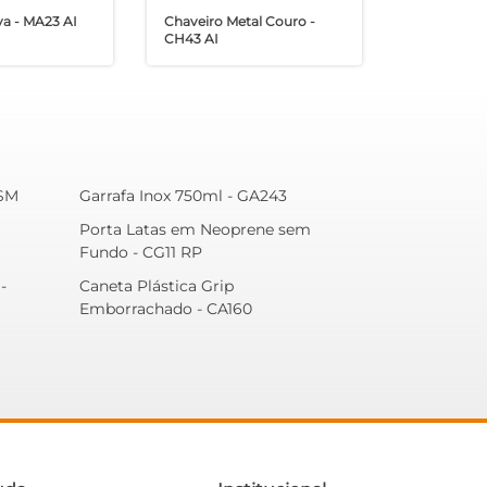
va - MA23 AI
Chaveiro Metal Couro -
CH43 AI
 SM
Garrafa Inox 750ml - GA243
Porta Latas em Neoprene sem
Fundo - CG11 RP
-
Caneta Plástica Grip
Emborrachado - CA160