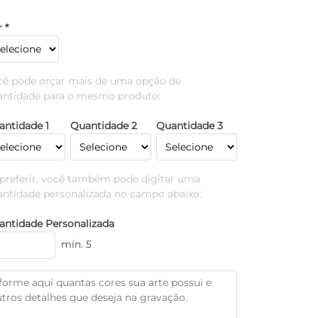
 *
cê pode orçar mais de uma opção de
antidade para o mesmo produto:
antidade 1
Quantidade 2
Quantidade 3
 preferir, você também pode digitar uma
antidade personalizada no campo abaixo:
antidade Personalizada
mín. 5