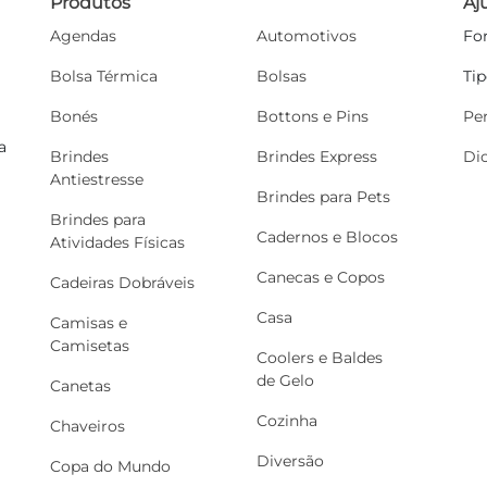
Produtos
Aj
Agendas
Automotivos
Fo
Bolsa Térmica
Bolsas
Ti
Bonés
Bottons e Pins
Pe
a
Brindes
Brindes Express
Di
Antiestresse
Brindes para Pets
Brindes para
Cadernos e Blocos
Atividades Físicas
Canecas e Copos
Cadeiras Dobráveis
Casa
Camisas e
Camisetas
Coolers e Baldes
de Gelo
Canetas
Cozinha
Chaveiros
Diversão
Copa do Mundo