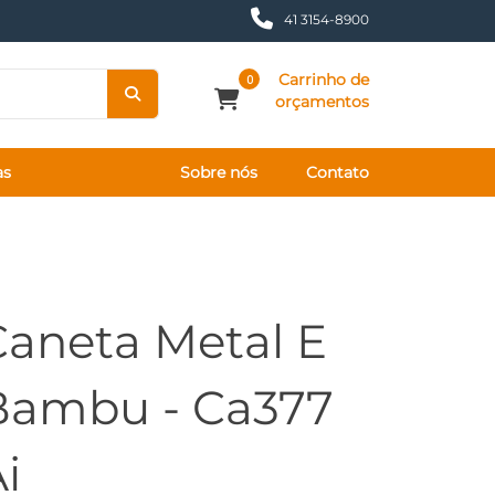
41 3154-8900
Carrinho de
0
orçamentos
as
Sobre nós
Contato
Caneta Metal E
Bambu - Ca377
i