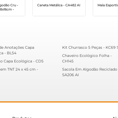
godão Cru -
Caneta Metálica - CA482 AI
Mala Esporti
28x16cm -
de Anotações Capa
Kit Churrasco 5 Peças - KC69
ca - BL54
Chaveiro Ecológico Folha -
o Capa Ecológica - CD5
CH145
 em TNT 24 x 45 cm -
Sacola Em Algodão Reciclado 
SA206 AI