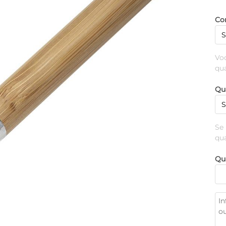
Cor
Vo
qu
Qu
Se
qu
Qu