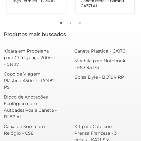
Taça Térmica - TC36 AI
Caneta Metal E Bambu -
CA371 AI
Produtos mais buscados
Xícara em Procelana
Caneta Plástica - CA176
para Chá Iguaçu 200ml
Mochila para Notebook
- CN117
- MO193 PS
Copo de Viagem
Bolsa Dyle - BO194 RP
Plástico 450ml - CO182
PS
Bloco de Anotações
Ecológico com
Autoadesivos e Caneta -
BL87 AI
Caixa de Som com
Kit para Café com
Relógio - CS8
Prensa Francesa - 3
peças - KA21 SM