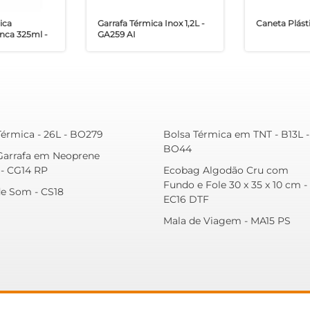
ica
Garrafa Térmica Inox 1,2L -
Caneta Plást
nca 325ml -
GA259 AI
Térmica - 26L - BO279
Bolsa Térmica em TNT - B13L -
BO44
Garrafa em Neoprene
- CG14 RP
Ecobag Algodão Cru com
Fundo e Fole 30 x 35 x 10 cm -
de Som - CS18
EC16 DTF
Mala de Viagem - MA15 PS