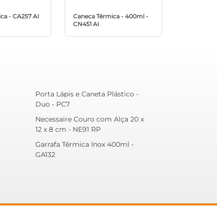
ica - CA257 AI
Caneca Térmica - 400ml -
CN451 AI
Porta Lápis e Caneta Plástico -
Duo - PC7
Necessaire Couro com Alça 20 x
12 x 8 cm - NE91 RP
Garrafa Térmica Inox 400ml -
GA132