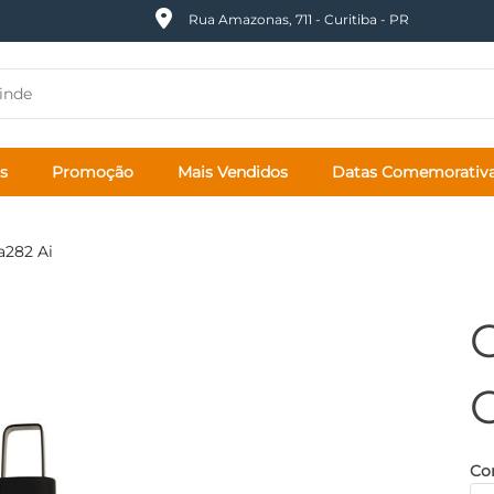
Rua Amazonas, 711 - Curitiba - PR
s
Promoção
Mais Vendidos
Datas Comemorativ
a282 Ai
C
Cor