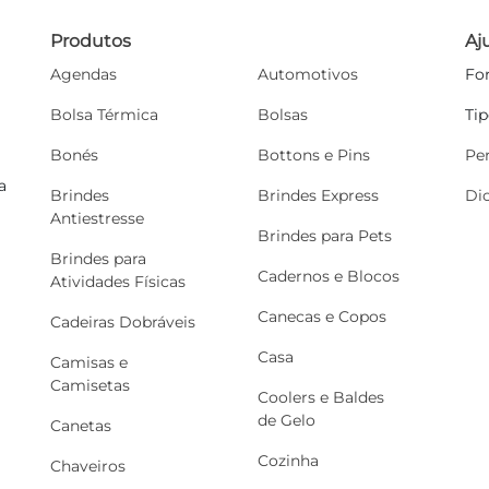
Produtos
Aj
Agendas
Automotivos
Fo
Bolsa Térmica
Bolsas
Ti
Bonés
Bottons e Pins
Pe
a
Brindes
Brindes Express
Di
Antiestresse
Brindes para Pets
Brindes para
Cadernos e Blocos
Atividades Físicas
Canecas e Copos
Cadeiras Dobráveis
Casa
Camisas e
Camisetas
Coolers e Baldes
de Gelo
Canetas
Cozinha
Chaveiros