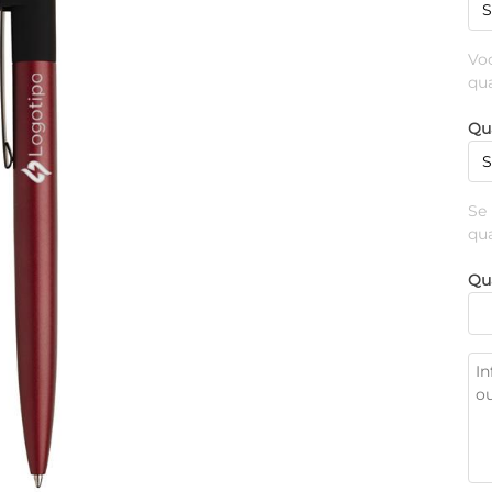
Vo
qu
Qu
Se
qu
Qu