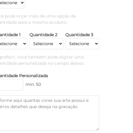
cê pode orçar mais de uma opção de
antidade para o mesmo produto:
antidade 1
Quantidade 2
Quantidade 3
 preferir, você também pode digitar uma
antidade personalizada no campo abaixo:
antidade Personalizada
mín. 50