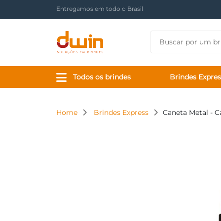
Há mais de 17 anos tornando sua marca presente
Todos os brindes
Brindes Expres
Home
Brindes Express
Caneta Metal - C