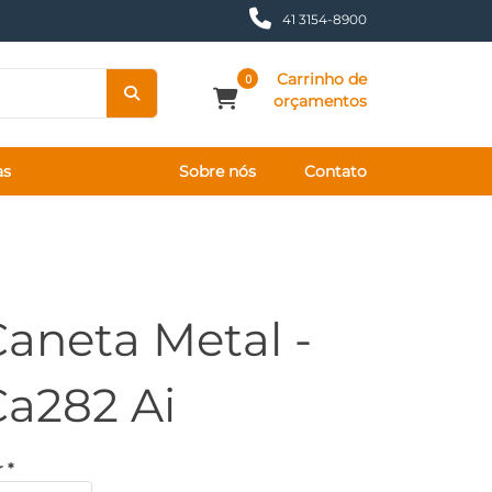
41 3154-8900
Carrinho de
0
orçamentos
as
Sobre nós
Contato
aneta Metal -
Ca282 Ai
 *