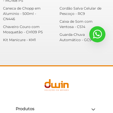
- MO168 PS
Caneca de Chopp em
Cordão Salva Celular de
Aluminio - 500ml -
Pescoço - RC9
CN446
Caixa de Som com
Chaveiro Couro com
Ventosa - CS14
Mosquetão - CH109 PS
Guarda-Chuva
Kit Manicure - KM1
Automático - GC9
Produtos