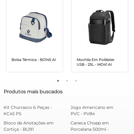
Bolsa Térmica - BO145 AI
Mochila Em Poliéster
USB - 25L - MO41 AI
Produtos mais buscados
Kit Churrasco 6 Peças -
Jogo Americano em
KC45 PS
PVC - PV84
Bloco de Anotações em
Caneca Chopp em
Cortiça - BL191
Porcelana 500ml -