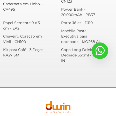
CN123
Caderneta em Linho -
CA495
Power Bank -
20.000mAh - PB37
Papel Semente 9 x 5
Porta Jóias - PJ10
cm - EA2
Mochila Pasta
Chaveiro Coração em
Executiva para
Vinil - CH100
notebook - MO268 AI
Kit para Café - 3 Peças -
Copo Long Drink
KA27 SM
Degradê 350ml - CO123
IN