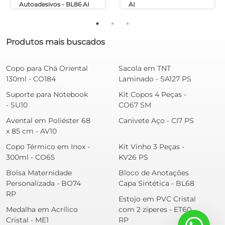
Autoadesivos - BL86 AI
AI
Produtos mais buscados
Copo para Chá Oriental
Sacola em TNT
130ml - CO184
Laminado - SA127 PS
Suporte para Notebook
Kit Copos 4 Peças -
- SU10
CO67 SM
Avental em Poliéster 68
Canivete Aço - CI7 PS
x 85 cm - AV10
Copo Térmico em Inox -
Kit Vinho 3 Peças -
300ml - CO65
KV26 PS
Bolsa Maternidade
Bloco de Anotações
Personalizada - BO74
Capa Sintética - BL68
RP
Estojo em PVC Cristal
Medalha em Acrílico
com 2 ziperes - ET60
Cristal - ME1
RP